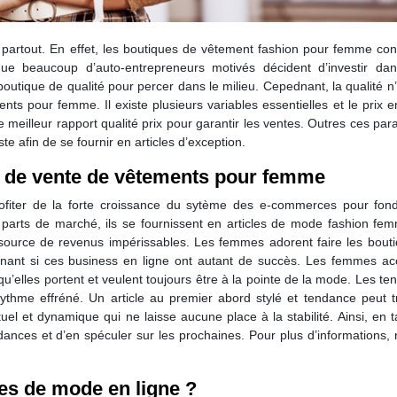
partout. En effet, les boutiques de vêtement fashion pour femme cons
 que beaucoup d’auto-entrepreneurs motivés décident d’investir dan
 boutique de qualité pour percer dans le milieu. Cepednant, la qualité n
ts pour femme. Il existe plusieurs variables essentielles et le prix 
le meilleur rapport qualité prix pour garantir les ventes. Outres ces pa
ste afin de se fournir en articles d’exception.
re de vente de vêtements pour femme
ofiter de la forte croissance du sytème des e-commerces pour fon
 parts de marché, ils se fournissent en articles de mode fashion fem
une source de revenus impérissables. Les femmes adorent faire les bout
tonnant si ces business en ligne ont autant de succès. Les femmes ac
’elles portent et veulent toujours être à la pointe de la mode. Les t
thme effréné. Un article au premier abord stylé et tendance peut tr
l et dynamique qui ne laisse aucune place à la stabilité. Ainsi, en 
ndances et d’en spéculer sur les prochaines. Pour plus d’informations,
es de mode en ligne ?