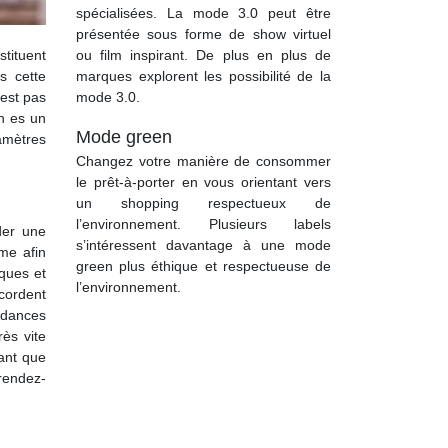
spécialisées. La mode 3.0 peut être
présentée sous forme de show virtuel
ou film inspirant. De plus en plus de
tituent
marques explorent les possibilité de la
s cette
mode 3.0.
’est pas
en es un
Mode green
ramètres
Changez votre manière de consommer
le prêt-à-porter en vous orientant vers
un shopping respectueux de
l’environnement. Plusieurs labels
der une
s’intéressent davantage à une mode
me afin
green plus éthique et respectueuse de
iques et
l’environnement.
cordent
endances
ès vite
tant que
 rendez-