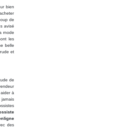
ur bien
’acheter
ucoup de
us avisé
la mode
ont les
ne belle
 rude et
itude de
evendeur
 aider à
z jamais
ossistes
ossiste
enligne
vec des