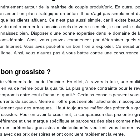
ralement autour de la maîtrise du couple produit/prix. En outre, po
r en amont un plan stratégique en béton. Il ne s’agit pas simplement d
ue les clients affluent. Ce n’est pas aussi simple, car il existe bea
du mal à cerner les besoins réels de votre clientèle, le conseil le pl
 connaissez bien. Disposer d’une bonne expertise dans le domaine de 
considérable. Ainsi, vous pouvez commencer par déterminer quels s
r Internet. Vous avez peut-être un bon filon à exploiter. Ce serait u
 ligne. Ainsi, vous n’aurez pas à vous battre contre une concurrence
 bon grossiste ?
de vêtements de mode féminine. En effet, à travers la toile, une mult
 Il en va de même pour la qualité. La plus grande contrainte pour le r
 compromis entre cout d’achat et qualité. Certains conseils peuvent vous
urrents du secteur. Même si l’offre peut sembler alléchante, n’accepte
alement que des arnaques. Il faut toujours se méfier des prétendus gr
grossistes. Pour en avoir le cœur net, la comparaison des prix entre
gr
 référence et une marque spécifique et parcourez des sites comme
niv
ue des prétendus grossistes malintentionnés veuillent vous berner a
s avec des prix dérisoires et ont concluent rapidement la vente.