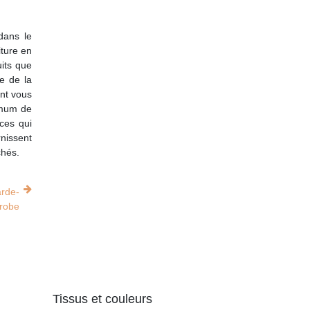
dans le
iture en
uits que
ge de la
ent vous
imum de
ces qui
rnissent
chés.
arde-
robe
Tissus et couleurs