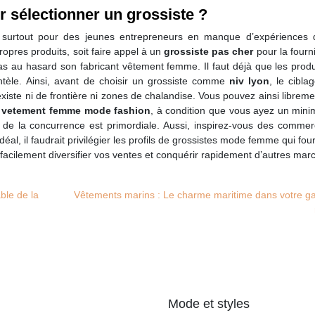
 sélectionner un grossiste ?
, surtout pour des jeunes entrepreneurs en manque d’expériences 
propres produits, soit faire appel à un
grossiste pas cher
pour la fourn
 pas au hasard son fabricant vêtement femme. Il faut déjà que les prod
entèle. Ainsi, avant de choisir un grossiste comme
niv lyon
, le cibla
existe ni de frontière ni zones de chalandise. Vous pouvez ainsi librem
e
vetement femme mode fashion
, à condition que vous ayez un min
n de la concurrence est primordiale. Aussi, inspirez-vous des commer
éal, il faudrait privilégier les profils de grossistes mode femme qui fou
acilement diversifier vos ventes et conquérir rapidement d’autres mar
able de la
Vêtements marins : Le charme maritime dans votre g
Mode et styles